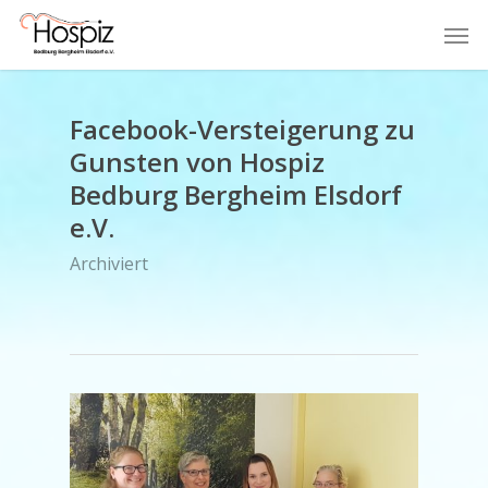
Skip
Men
to
main
content
Facebook-Versteigerung zu
Gunsten von Hospiz
Bedburg Bergheim Elsdorf
e.V.
Archiviert